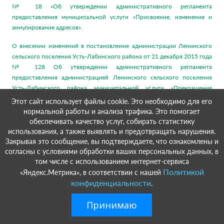
№ 18 «Об утверждении административного регламента
предоставления муниципальной услуги «Присвоение, изменение и
аннулирование адресов».
О внесении изменений в постановление администрации Ленинского
сельского поселения Усть-Лабинского района от 21 декабря 2015 года
№ 128 Об утверждении административного регламента
предоставления администрацией Ленинского сельского поселения
Усть-Лабинского района муниципальной услуги «Прекращение
правоотношений с правообладателями земельных участков».
Этот сайт использует файлы cookie. Это необходимо для его
нормальной работы и анализа трафика. Это помогает
О внесении изменений в постановление администрации Ленинского
обеспечивать качество услуг, собирать статистику
сельского поселения Усть-Лабинского района от 21 декабря 2015г №
использования, а также выявлять и предотвращать нарушения.
121 «Об утверждении административного регламента предоставления
Закрывая это сообщение, вы подтверждаете, что ознакомлены и
администрацией Ленинского сельского поселения Усть-Лабинского
согласны с условиями обработки ваших персональных данных, в
района муниципальной услуги «Предоставление муниципального
том числе с использованием интернет-сервиса
имущества в аренду или безвозмездное пользование без проведения
Политикой
«Яндекс.Метрика», в соответствии с нашей
торгов».
конфиденциальности
.
О внесении изменений в постановление администрации Ленинского
Принимаю
сельского поселения Усть-Лабинского района от 21 декабря 2015 года
№ 126 «Об утверждении административного регламента