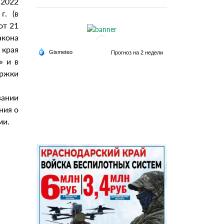
 2022
г. (в
от 21
акона
 края
» и в
ржки
вании
ния о
ми.