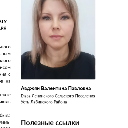
АТУ
АРЯ
ьного
льным
лого
ансом
ния с
ов на
Авджян Валентина Павловна
плате
Глава Ленинского Сельского Поселения
 июль
Усть-Лабинского Района
 была
Полезные ссылки
суммы