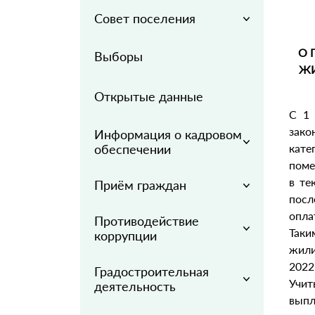
Совет поселения
О 
Выборы
ЖИ
Открытые данные
С 1 
зако
Информация о кадровом
обеспечении
кат
поме
в те
Приём граждан
посл
опла
Противодействие
Таки
коррупции
жили
2022 
Градостроительная
Учит
деятельность
выпл