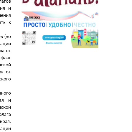
агов
ния и
ения
ять к
в (но
ации
ва от
 флаг
йской
ва от
кого
нного
ая и
йской
флага
края,
ации