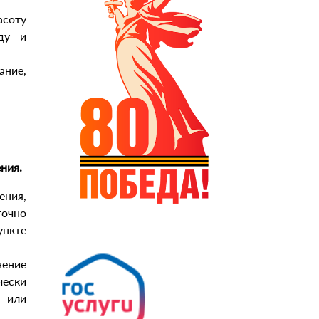
соту
ду и
ание,
ния.
ения,
точно
ункте
нение
чески
 или