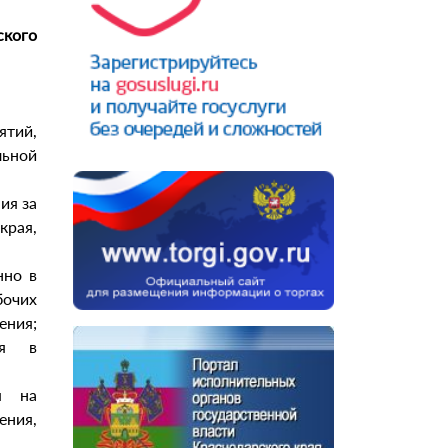
кого
ятий,
ьной
ия за
края,
нно в
очих
ения;
ся в
я на
ения,