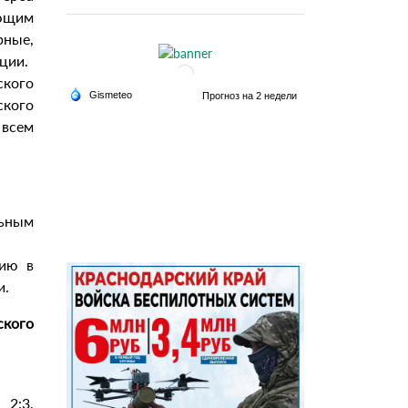
ующим
рные,
ции.
ского
кого
всем
льным
нию в
и.
ского
 2:3,