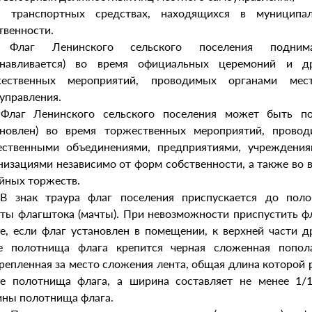
а транспортных средствах, находящихся в муниципал
твенности.
. Флаг Ленинского сельского поселения поднима
анавливается) во время официальных церемоний и д
жественных мероприятий, проводимых органами мест
управления.
 Флаг Ленинского сельского поселения может быть п
ановлен) во время торжественных мероприятий, прово
ственными объединениями, предприятиями, учреждени
низациями независимо от форм собственности, а также во 
йных торжеств.
 В знак траура флаг поселения приспускается до пол
ты флагштока (мачты). При невозможности приспустить фл
е, если флаг установлен в помещении, к верхней части д
е полотнища флага крепится черная сложенная попол
репленная за место сложения лента, общая длина которой 
е полотнища флага, а ширина составляет не менее 1/
ны полотнища флага.