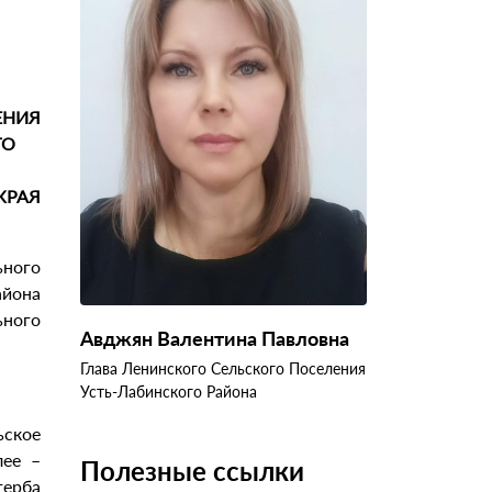
ЕНИЯ
ГО
КРАЯ
ного
айона
ного
Авджян Валентина Павловна
Глава Ленинского Сельского Поселения
Усть-Лабинского Района
ское
лее –
Полезные ссылки
герба