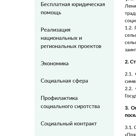
Бесплатная юридическая
Лени
помощь
трад
соци
1.2.
Реализация
сел
национальных и
сел
региональных проектов
заин
2. С
Экономика
2.1.
Социальная сфера
симв
2.2.
Госу
Профилактика
социального сиротства
3. О
посе
Социальный контракт
3.1.
«Пря