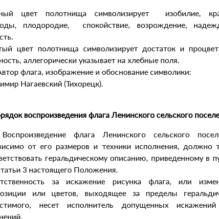
ёный цвет полотнища символизирует изобилие, кра
роды, плодородие, спокойствие, возрождение, надеж
сть.
ый цвет полотнища символизирует достаток и процвет
ность, аллегорически указывает на хлебные поля.
 Автор флага, изображение и обоснование символики:
имир Нагаевский (Тихорецк).
орядок воспроизведения флага Ленинского сельского поселе
 Воспроизведение флага Ленинского сельского посел
висимо от его размеров и техники исполнения, должно 
ветствовать геральдическому описанию, приведенному в п
 статьи 3 настоящего Положения.
тственность за искажение рисунка флага, или изме
озиции или цветов, выходящее за пределы геральди
устимого, несет исполнитель допущенных искажений
нений.