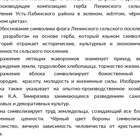
производящее композицию герба Ленинского сельс
ления Усть-Лабинского района в зеленом, жёлтом, чёр
ном цветах».
 Обоснование символики флага Ленинского сельского поселе
 разработан на основе герба, который языком симво
горий отражает исторические, культурные и экономич
енности сельского поселения.
бражение летящих жаворонков знаменует приход ве
уждение земли, трудолюбие хлебопашца, торжество жизни
бражение яблока символизирует божественный 
ородие, красоту, молодость и жизненные силы. Изобра
ка также указывает на опытно-производственное хозя
ни К.А. Тимирязева занимающееся разведением саже
овых и декоративных культур.
на символизирует труд земледельца, созидающий все бл
ненные ценности. Чёрный цвет бороны символизи
оянство, вечную зависимость человечества от крестьян
а.