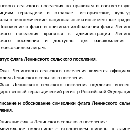
нского сельского поселения по правилам и соответств
ициям геральдики и отражает исторические, культу
ально-экономические, национальные и иные местные тради
 Положение о флаге и оригинал изображения флага Ленин
ьского поселения хранятся в администрации Ленинс
ьского поселения и доступны для ознакомления 
тересованным лицам.
татус флага Ленинского сельского поселения.
 Флаг Ленинского сельского поселения является официа
олом Ленинского сельского поселения.
 Флаг Ленинского сельского поселения подлежит внесе
дарственный геральдический регистр Российской Федераци
писание и обоснование символики флага Ленинского сель
ления.
 Описание флага Ленинского сельского поселения:
моугольное полотнище с отношением ширины к длине