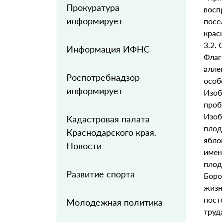
Прокуратура
вос
информирует
посе
крас
3.2.
Информация ИФНС
Флаг
алле
Роспотребнадзор
особ
информирует
Изо
проб
Изо
Кадастровая палата
плод
Краснодарского края.
ябло
Новости
име
плод
Развитие спорта
Боро
жиз
пост
Молодежная политика
труд