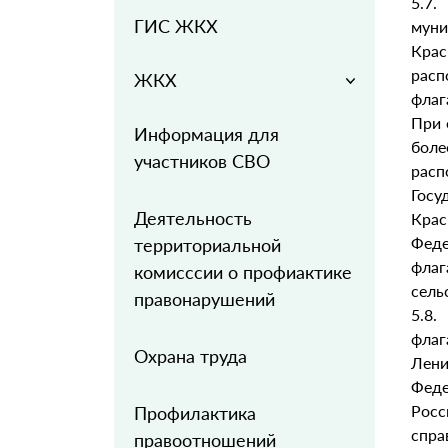
5.7
ГИС ЖКХ
муни
Кра
расп
ЖКХ
флаг
При 
Информация для
бол
участников СВО
расп
Госу
Деятельность
Крас
Феде
территориальной
фла
комисссии о профиактике
сель
правонарушений
5.8.
фла
Охрана труда
Лени
Феде
Росс
Профилактика
спр
правоотношений