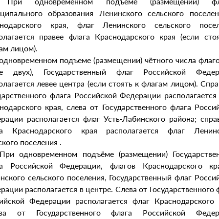
. При одновременном подъеме (размещении) фл
ципального образования Ленинского сельского поселе
снодарского края, флаг Ленинского сельского посел
олагается правее флага Краснодарского края (если сто
ам лицом).
одновременном подъеме (размещении) чётного числа флаго
ее двух), Государственный флаг Российской Федер
олагается левее центра (если стоять к флагам лицом). Спра
дарственного флага Российской Федерации располагается
нодарского края, слева от Государственного флага Росси
рации располагается флаг Усть-Лабинского района; спра
га Краснодарского края располагается флаг Ленинс
ского поселения .
 При одновременном подъёме (размещении) Государстве
га Российской Федерации, флагов Краснодарского кр
нского сельского поселения, Государственный флаг Росси
рации располагается в центре. Слева от Государственного 
ийской Федерации располагается флаг Краснодарского 
ава от Государственного флага Российской Федер