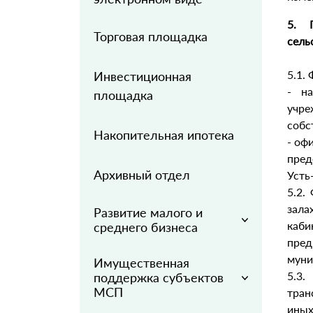
5. 
Торговая площадка
сель
5.1.
Инвестиционная
- на
площадка
учр
собс
Накопительная ипотека
- оф
пред
Архивный отдел
Усть
5.2.
зал
Развитие малого и
каби
среднего бизнеса
пре
муни
Имущественная
5.3
поддержка субъектов
МСП
тран
иных