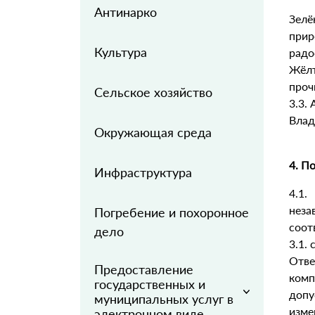
Антинарко
Зел
при
Культура
радо
Жёлт
проч
Сельское хозяйство
3.3.
Влад
Окружающая среда
4. П
Инфраструктура
4.1.
неза
Погребение и похоронное
соот
дело
3.1.
Отве
Предоставление
комп
государственных и
доп
муниципальных услуг в
изме
электронном виде