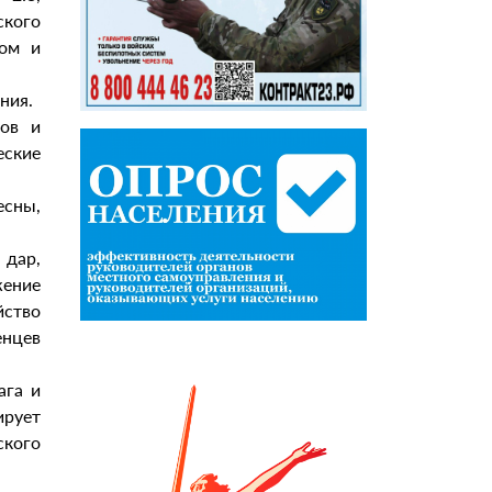
кого
ном и
ния.
лов и
еские
сны,
.
дар,
жение
йство
нцев
ага и
рует
ского