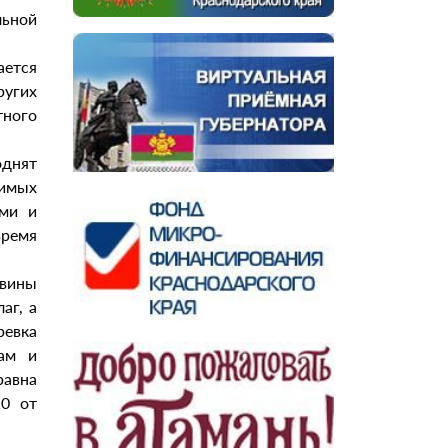
ьной
ется
ругих
ного
однят
димых
ями и
время
овины
аг, а
ревка
ам и
равна
10 от