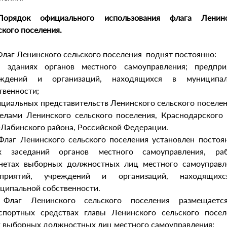
Порядок официального использования флага Ленинс
ского поселения.
 Флаг Ленинского сельского поселения поднят постоянно:
 зданиях органов местного самоуправления; предпри
еждений и организаций, находящихся в муниципал
твенности;
ициальных представительств Ленинского сельского поселен
елами Ленинского сельского поселения, Краснодарского 
-Лабинского района, Российской Федерации.
 Флаг Ленинского сельского поселения установлен постоя
ах заседаний органов местного самоуправления, раб
нетах выборных должностных лиц местного самоуправл
дприятий, учреждений и организаций, находящих
ципальной собственности.
. Флаг Ленинского сельского поселения размещаетс
спортных средствах главы Ленинского сельского посел
 выборных должностных лиц местного самоуправления;