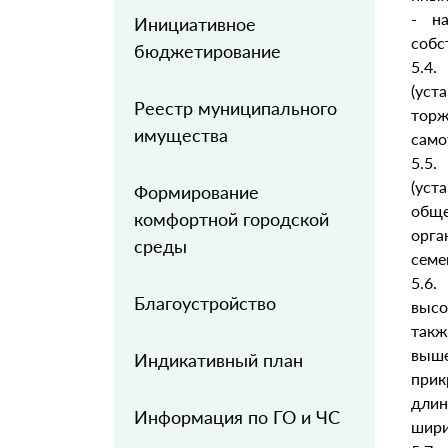
- н
Инициативное
собс
бюджетирование
5.4
(уст
Реестр муниципального
тор
имущества
само
5.5.
(уст
Формирование
обще
комфортной городской
орга
среды
семе
5.6.
Благоустройство
высо
такж
выш
Индикативный план
прик
длин
Информация по ГО и ЧС
шири